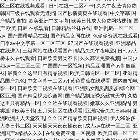
区三区在线视频观看
|
日韩在线一二区不卡
|
久久午夜激情免费
|
韩国三级在线观看无遮挡
|
国产秒播黄页在线观看
|
中文字幕 国
产精品 自拍
|
欧美亚洲中文字幕
|
欧美日韩成人免费网站视频
|
国
产 欧美 日韩 在线观看
|
日韩精品丝袜在线
|
亚洲乱码一区二区
av
|
国产国语精品在线
|
国产精品女同在线
|
色偷偷资源在线观看
|
四季av中文字幕一区二区三区
|
97国产在线观看视频
|
亚洲精品
在线进入
|
三级网站在线观看国产
|
精品久久午夜电影
|
日韩av大
桥未久在线观看
|
日韩欧美另类不卡
|
久久高速免费视频
|
中国少
妇av一区二区三区
|
中国国产一区视频
|
精品亚洲国产av制服丝
袜
|
最新久久这里只有精品视频
|
欧美日韩专区一区二区
|
亚洲精
品国产九色
|
中文字幕一二区av
|
黄色香蕉在线观看
|
国内自拍电
影一区
|
日韩欧美二视频在线观看
|
亚洲熟女乱熟乱熟妇综合网二
区亚洲
|
国产精品视频综合网
|
国产精品制服诱惑丝袜天堂
|
久热
这里只有精品一区
|
久久涩在线观看视频
|
嫩草久久亚洲精品
|
另
类激情欧美日韩
|
五月天社区在线观看
|
亚洲综合久久日婷婷
|
亚
洲欧洲男人天堂双飞
|
久久国产精品欧美日韩视频
|
伊人99波多
人妻日韩二区
|
天天操天天夜夜操夜夜
|
成人av在线一区二区
|
亚
洲国产a精品久久久
|
在线免费亚洲一区视频
|
欧美日韩一区二区