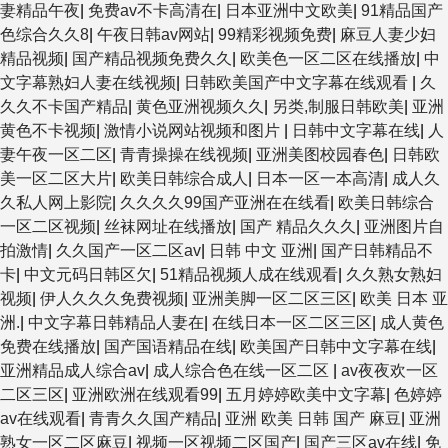
妻精品午夜
|
免费av不卡高清在
|
日本亚洲中文欧美
|
91精品国产
色综合久久8
|
午夜日韩av网站
|
99精彩视频免费
|
麻豆人妻少妇
精品视频
|
国产精品视频免费久久
|
欧美色一区二区在线播放
|
中
文字幕熟妇人妻在线视频
|
日韩欧美国产中文字幕在线观看
|
久
久久不卡国产精品
|
黄色亚洲视频久久
|
另类,制服日韩欧美
|
亚洲
黄色不卡视频
|
激情小说网站视频和图片
|
日韩中文字幕在线
|
人
妻午夜一区二区
|
青青操操在线视频
|
亚洲美图校园春色
|
日韩欧
美一区二区大片
|
欧美日韩综合成人
|
日本一区一本高清
|
成人久
久私人网上影院
|
久久久久99国产亚洲在在线看
|
欧美日韩综合
一区二区视频
|
丝袜网址在线播放
|
国产 精品久久久
|
亚洲图片自
拍激情
|
久久国产一区二区av
|
日韩 中文 亚洲
|
国产日韩精品不
卡
|
中文元码日韩区欠
|
51精品视频人成在线观看
|
久久熟女熟妇
视频
|
伊人久久久免费视频
|
亚洲美脚一区二区三区
|
欧美 日本 亚
洲.
|
中文字幕日韩精品人妻在
|
在线日本一区二区三区
|
成人黄色
免费在线播放
|
国产国语精品在线
|
欧美国产日韩中文字幕在线
|
亚洲精品成人综合av
|
成人综合色在线一区二区
|
av夜夜欢一区
二区三区
|
亚洲欧洲在线观看99
|
五月婷婷欧美中文字幕
|
色婷婷
av在线观看
|
青青久久国产精品
|
亚洲 欧美 日韩 国产 麻豆
|
亚洲
熟女一区二区麻豆
|
视频一区视频二区国产
|
国产三区av在线
|
免