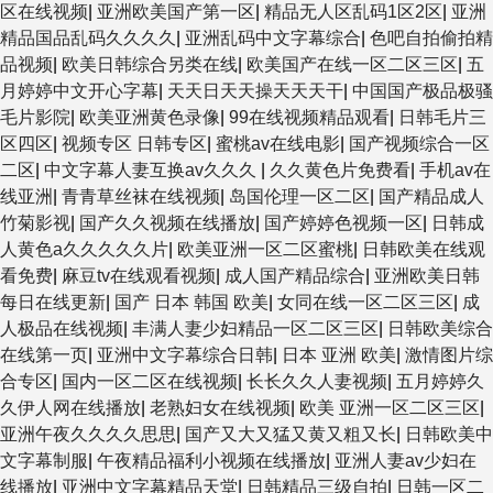
区在线视频
|
亚洲欧美国产第一区
|
精品无人区乱码1区2区
|
亚洲
精品国品乱码久久久久
|
亚洲乱码中文字幕综合
|
色吧自拍偷拍精
品视频
|
欧美日韩综合另类在线
|
欧美国产在线一区二区三区
|
五
月婷婷中文开心字幕
|
天天日天天操天天天干
|
中国国产极品极骚
毛片影院
|
欧美亚洲黄色录像
|
99在线视频精品观看
|
日韩毛片三
区四区
|
视频专区 日韩专区
|
蜜桃av在线电影
|
国产视频综合一区
二区
|
中文字幕人妻互换av久久久
|
久久黄色片免费看
|
手机av在
线亚洲
|
青青草丝袜在线视频
|
岛国伦理一区二区
|
国产精品成人
竹菊影视
|
国产久久视频在线播放
|
国产婷婷色视频一区
|
日韩成
人黄色a久久久久久片
|
欧美亚洲一区二区蜜桃
|
日韩欧美在线观
看免费
|
麻豆tv在线观看视频
|
成人国产精品综合
|
亚洲欧美日韩
每日在线更新
|
国产 日本 韩国 欧美
|
女同在线一区二区三区
|
成
人极品在线视频
|
丰满人妻少妇精品一区二区三区
|
日韩欧美综合
在线第一页
|
亚洲中文字幕综合日韩
|
日本 亚洲 欧美
|
激情图片综
合专区
|
国内一区二区在线视频
|
长长久久人妻视频
|
五月婷婷久
久伊人网在线播放
|
老熟妇女在线视频
|
欧美 亚洲一区二区三区
|
亚洲午夜久久久久思思
|
国产又大又猛又黄又粗又长
|
日韩欧美中
文字幕制服
|
午夜精品福利小视频在线播放
|
亚洲人妻av少妇在
线播放
|
亚洲中文字幕精品天堂
|
日韩精品三级自拍
|
日韩一区二