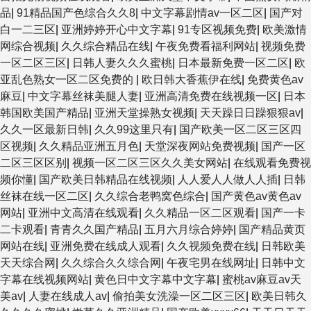
品
|
91精品国产色综合久久8
|
中文字幕剧情av一区二区
|
国产对
白一二三区
|
亚洲婷婷开心中文字幕
|
91专区视频免费
|
欧美激情
网综合视频
|
久久综合精品在线
|
午夜免费看福利网站
|
视频免费
一区二区三区
|
日韩人妻久久久蜜桃
|
日本最新免费一区二区
|
欧
亚乱色熟女一区二区免费的
|
欧日韩大香蕉伊在线
|
免费黄色av
麻豆
|
中文字幕丝袜美腿人妻
|
亚洲高清免费在线视频一区
|
日本
韩国欧美国产精品
|
亚洲天堂操熟女视频
|
天天躁日日躁狠狠av
|
久久一区最新日韩
|
久久99这里只有
|
国产欧美一区二区三区四
区视频
|
久久精品亚洲五月色
|
天堂深夜网站免费视频
|
国产一区
二区三区区别
|
视频一区二区三区久久美女网站
|
在线观看免费视
频你懂
|
国产欧美日韩精品在线视频
|
人人爱人人做人人插
|
日韩
丝袜在线一区二区
|
久久综合老鸭窝色综合
|
国产黄色av黄色av
网站
|
亚洲中文高清在线观看
|
久久精品一区二区观看
|
国产一卡
二卡观看
|
青青久久国产精品
|
五月六月综合婷婷
|
国产精品黄页
网站在线
|
亚洲免费在线成人观看
|
久久视频免费在线
|
日韩欧美
天天综合网
|
久久综合久久综合网
|
午夜宅男在线网址
|
日韩中文
字幕在线视频网站
|
黄色日中文字幕中文字幕
|
蜜桃av麻豆av天
美av
|
人妻在线成人av
|
偷拍美女洗澡一区二区三区
|
欧美日韩久