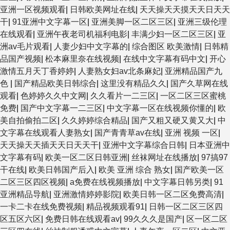
亚洲一区视频观看
|
日韩欧美网址在线
|
天天操天天摸天天日天天
干
|
91亚洲中文字幕一区
|
亚洲美脚一区二区三区
|
亚洲三级伦理
在线观看
|
亚洲午夜老司机福利电影
|
丰满少妇一区二区三区
|
亚
洲av毛片观看
|
人妻少妇中文字幕的
|
综合图区 欧美激情
|
日韩精
品国产视频
|
松本麻里奈在线视频
|
在线中文字幕有码中文
|
开心
激情五月天丁香婷婷
|
人妻熟女妇av北条麻妃
|
亚洲精品国产九
色
|
国产精品欧美日韩综合
|
这里没有精品久久
|
国产久草网在线
观看
|
色婷婷久久中文网
|
久久看片一二三区
|
一区二区三区蜜桃
免费
|
国产中文字幕一二三区
|
中文字幕一区在线视频你懂的
|
欧
美自拍偷拍二区
|
久久婷婷综合精品
|
国产又粗又硬又黄又大
|
中
文字幕在线观看人妻熟女
|
国产青青草av在线
|
亚洲 视频 一区
|
天天操天天插天天日天天干
|
亚洲中文字幕综合日韩
|
日本亚洲中
文字幕有码
|
欧美一区二区日韩亚洲
|
丝袜网址在线播放
|
97搞97
干在线
|
欧美日韩国产后入
|
欧美 亚洲 综合 熟女
|
国产欧美一区
二区三区四区视频
|
a免费在线视频播放
|
中文字幕日韩另类
|
91
亚洲精品导航
|
亚洲激情婷婷影院
|
欧美日韩一区二区免费高清
|
一卡二卡在线免费视频
|
精品视频观看91
|
日韩一区二区三区四
区五区六区
|
免费日韩在线观看av
|
99久久久是国产
|
区一区二区