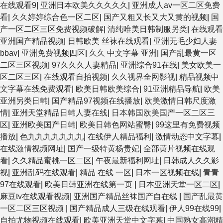
在线观看9
|
亚洲日本欧美久久久久久
|
亚洲成人av一区二区免费
看
|
久久婷婷综合色一区二区
|
国产又粗又长又大又黄的视频
|
国
产一区二区三区免费视频破解
|
清纯唯美日韩制服另类
|
在线观看
亚洲国产精品视频
|
日韩欧美 丝袜在线观看
|
亚洲无毛少妇人妻
bbav
|
亚洲免费视频四区
|
久久 中文字幕 亚洲
|
国产乱最黄一区
二区三区视频
|
97久久久人妻精品
|
亚洲综合91在线
|
美女欧美一
区二区三区
|
在线观看自拍视频
|
久久视界全网影视
|
精品视频中
文字幕在线免费观看
|
欧美日韩欧美综合
|
91亚洲精品导航
|
欧美
亚洲另类日韩
|
国产精品97视频在线播放
|
欧美激情日韩尺度激
情
|
亚洲天堂精品日韩人妻在线
|
日本韩国欧美国产一区二区三
区
|
亚洲欧美国产日韩
|
欧美日韩色网站蜜臀
|
99这里有免费视频
播放
|
色九九九九九九九
|
在线伊人精品福利
|
激情动态中文字幕
|
在线激情视频网址
|
国产一级特黄杨贵妃
|
全部黄片视频在线观
看
|
久久精品蜜桃一区二区
|
午夜最新福利网址
|
日韩成人久久影
视
|
亚洲乱码在线观看
|
精品 在线 一区
|
日本一区视频在线
|
青青
97在线观看
|
欧美日韩亚洲在线第一页
|
日本亚洲天堂一区二区
|
麻豆tv在线观看视频
|
亚洲国产精品丝袜国产自在线
|
国产乱最黄
一区二区三区视频
|
国产精品成人三级在线观看
|
伊人99在线99
|
自拍尤物视频在线观看
|
欧美亚洲天堂中文字幕
|
中国熟女高潮精