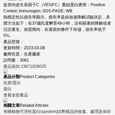
血管內皮生長因子C（VEGFC）重組蛋白應用：Positive
Control; Immunogen; SDS-PAGE; WB
熱穩定性以損失率顯示。損失率是由加速降解試驗決定，具
體方法如下：在37攝氏度孵育48小時，沒有顯著的降解或者
沉淀產生。保質期內，在適當的條件下存儲，損失率低于
5%。
產品型號：
更新時間：2023-03-08
廠商性質：生產廠家
訪問量：3061
產品咨詢
13671826025
產品分類
Product Categories
抗原/蛋白
蛋白
查看全部產品
相關文章
Related Articles
有關植物可溶性蛋白(sprotein)試劑樣品的收集、處理及保存