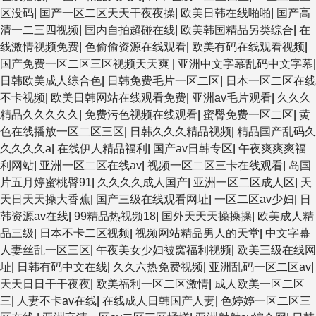
区没码
|
国产一区二区天天干夜夜操
|
欧美日韩在线啪啪
|
国产高
清一二三四视频
|
国内自拍超碰在线
|
欧美韩国精品另类综合
|
在
线激情视频免费
|
色偷偷资源在线观看
|
欧美有码在线观看视频
|
国产免费一区二区三区视频天天爽
|
亚洲中文字幕乱码中文字幕
|
日韩欧美成人综合色
|
日韩免费毛片一区二区
|
日本一区二区在线
不卡视频
|
欧美日韩网站在线观看免费
|
亚洲av毛片观看
|
久久久
精品久久久久久
|
免费污色视频在线观看
|
蜜臀免费一区二区
|
黄
色在线播放一区二区三区
|
日韩久久久精品视频
|
精品国产乱码久
久久久久a
|
在线伊人精品福利
|
国产av日韩专区
|
午夜爽爽爽福
利网站
|
亚洲一区二区在线av
|
视频一区二区三卡在线观看
|
岛国
片五月婷蜜桃臀91
|
久久久久成人国产
|
亚洲一区二区成人区
|
天
天日天天操大香蕉
|
国产三级在线观看网址
|
一区二区av少妇
|
日
韩资源av在线
|
99精品热视频18
|
国外天天天操操操
|
欧美成人精
品三级
|
日本不卡二区视频
|
视频网站精品男人的天堂
|
中文字幕
人妻丝乱一区三区
|
午夜美女少妇被窝福利视频
|
欧美三级在线网
址
|
日韩有码中文在线
|
久久六热免费视频
|
亚洲乱码一区二区av
|
天天日日干干夜夜
|
欧美福利一区二区激情
|
成人欧美一区二区
三
|
人妻不卡av在线
|
在线成人日韩国产人妻
|
色婷婷一区二区三