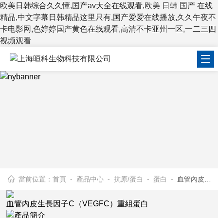
欧美日韩综合久久懂,国产av大全在线观看,欧美 日韩 国产 在线
精品,中文字幕日韩精品这里只有,国产爱爱在线播放,久久午夜不
卡电影网,色婷婷国产黄色在线观看,高清不卡亚州一区,一二三四
视频观看
當前位置：
首頁
-
產品中心
-
抗原/蛋白
-
蛋白
- 血管內皮生長因子C（VEGFC）重組蛋白
血管內皮生長因子C（VEGFC）重組蛋白
產品簡介