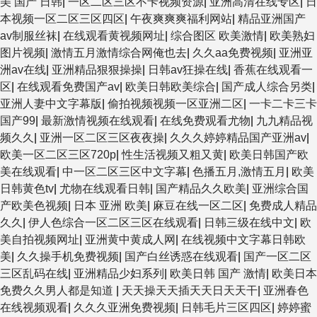
美 国产 日韩
|
一区二区三区不卡视频资源
|
亚洲高清在线专区
|
日
本视频一区二区三区四区
|
午夜爽爽爽福利网站
|
精品亚洲国产
av制服丝袜
|
在线观看黄视频网址
|
综合图区 欧美激情
|
欧美熟妇
图片视频
|
激情五月激情综合网俺也去
|
久久aa免费视频
|
亚洲亚
洲av在线
|
亚洲精品狠狠操操
|
日韩av狂操在线
|
香蕉在线观看一
区
|
在线观看免费国产av
|
欧美日韩欧美综合
|
国产成人综合另类
|
亚洲人妻中文字幕版
|
偷拍视频视频一区亚洲二区
|
一卡二卡三卡
国产99
|
最新激情视频在线观看
|
在线免费观看尤物
|
九九精品视
频久久
|
亚洲一区二区三区夜夜操
|
久久久婷婷精品国产亚洲av
|
欧美一区二区三区720p
|
性生活视频又粗又黄
|
欧美日韩国产欧
美在线观看
|
中一区二区三区中文字幕
|
色播五月,激情五月
|
欧美
日韩黄色tv
|
尤物在线观看日韩
|
国产精品久久欧美
|
亚洲综合国
产欧美色视频
|
日本 亚洲 欧美
|
麻豆在线一区二区
|
免费成人精品
久久
|
伊人色综合一区二区三区在线观看
|
日韩三级在线中文
|
欧
美自拍视频网址
|
亚洲黄中黄成人网
|
在线视频中文字幕日韩欧
美
|
久久操手机免费视频
|
国产白丝诱惑在线观看
|
国产一区二区
三区乱码在线
|
亚洲精品少妇系列
|
欧美日韩 国产 激情
|
欧美日本
免费久久男人都是知道
|
天天操天天插天天日天天干
|
亚洲春色
在线视频观看
|
久久久亚洲免费视频
|
日韩毛片三区四区
|
婷婷蜜