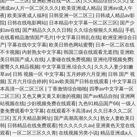
国产一二三区
|
亚洲欧洲在线一区二区
|
久久精品综合久久久
|
亚
洲成av人片一区二区久久久
|
欧美亚洲成人精品
|
亚洲av成人午
夜
|
欧美深夜成人福利
|
日韩亚洲一区二区三
|
日韩成人精品av影
院
|
日韩在线电影网站
|
日本精品中文字幕一区二区三区
|
国产少
妇av在线
|
国产精品久久久久日韩
|
久久综合狠狠久久精品
|
手机
在线看精品激情国产毛片
|
中文字幕日韩乱在线
|
欧洲亚洲综合日
产
|
字幕在线中文字幕
|
欧美日韩色网站蜜臀
|
日本一区二区在线
不卡视频
|
内射熟女中文字幕
|
韩国三级在线观看无遮挡
|
亚洲欧
美日韩国产成人在线
|
人妻碰在线免费视频
|
亚洲伦理视频免费
|
蜜臀久久精品视频
|
中文字幕亚洲,综合久久
|
久久久人妻少妇嫩
草av
|
日韩 视频一区 中文字幕
|
五月婷婷六月亚洲
|
日韩 国产 视
频
|
五月六月综合婷婷
|
91av欧美国产日韩在线观看
|
中文字幕日
本高清一区二区三区
|
丁香激情综合啪啪
|
四季av中文字幕一区
二区三区
|
又色又爽又黄又刺激的视频
|
国产av精品自拍
|
亚洲网
站视频在线
|
少妇视频免费在线观看
|
九色91精品国产66
|
一级人
妻免费观看中文字幕
|
在线观看不卡高清av
|
久久日本久久二区
三区
|
五月天精品新网址
|
国产高潮高潮久久久
|
熟女人妻欧美日
韩
|
日韩精品在线免费观看
|
性久久久久久av
|
亚洲黄色天堂在线
观看
|
一区二区三区久久青
|
在线视频另类小说
|
精品亚洲成a人