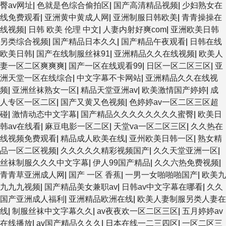
臀av网址
|
色就是色综合偷拍区
|
国产高清精品视频
|
少妇熟女在
线免费观看
|
亚洲黄中黄成人网
|
亚洲制服日韩欧美
|
青青操操在
线视频
|
日韩 欧美 伦理 中文
|
人妻内射好爽com
|
亚洲欧美日韩
另类综合视频
|
国产精品日本久久
|
国产精品午夜观看
|
日韩在线
欧美日韩
|
国产在线制服丝袜91
|
亚洲精品久久在线视频
|
欧美人
妻一区二区爽爽爽
|
国产一区在线观看99
|
日区一区二区三区
|
亚
洲天堂一区在线综合
|
中文字幕不卡网站
|
亚洲精品久久在线视
频
|
亚洲丝袜熟女一区
|
精品天堂亚洲av
|
欧美激情国产婷婷
|
成
人专区一区二区
|
国产又黄又色视频
|
色婷婷av一区二区三区超
碰
|
激情动态中文字幕
|
国产精品久久久久久久久久蜜臀
|
欧美日
韩av在线看
|
麻豆电影一区二区
|
天堂va一区二区三区
|
久久热在
线视频免费观看
|
精品成人欧美在线
|
亚州欧美日韩一区
|
熟女精
品一区二区视频
|
久久久久久精彩视频国产
|
久久天堂亚洲一区
|
丝袜制服久久久中文字幕
|
伊人99国产精品
|
久久六热免费视频
|
青青草亚洲成人网
|
国产 一区 香蕉
|
一男一女啪啪啪国产
|
欧美九
九九九视频
|
国产精品美女兼职av
|
日韩av中文字幕在哪看
|
久久
国产亚洲成人福利
|
亚洲精品欧洲在线
|
欧美人妻制服另类人妻在
线
|
制服丝袜中文字幕久久
|
av夜夜欢一区二区三区
|
五月婷婷av
在线播放
|
av国产精品久久久
|
日本在线一二三四区
|
一区二区三