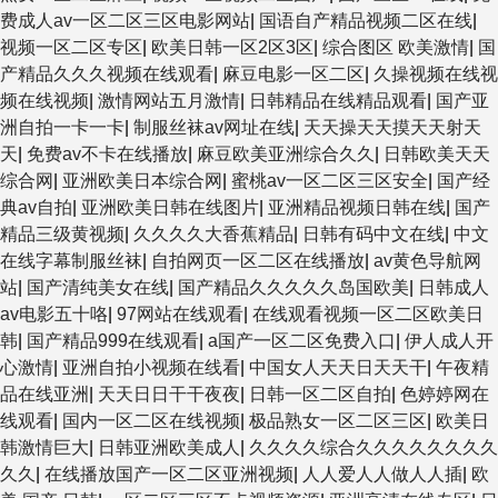
费成人av一区二区三区电影网站
|
国语自产精品视频二区在线
|
视频一区二区专区
|
欧美日韩一区2区3区
|
综合图区 欧美激情
|
国
产精品久久久视频在线观看
|
麻豆电影一区二区
|
久操视频在线视
频在线视频
|
激情网站五月激情
|
日韩精品在线精品观看
|
国产亚
洲自拍一卡一卡
|
制服丝袜av网址在线
|
天天操天天摸天天射天
天
|
免费av不卡在线播放
|
麻豆欧美亚洲综合久久
|
日韩欧美天天
综合网
|
亚洲欧美日本综合网
|
蜜桃av一区二区三区安全
|
国产经
典av自拍
|
亚洲欧美日韩在线图片
|
亚洲精品视频日韩在线
|
国产
精品三级黄视频
|
久久久久大香蕉精品
|
日韩有码中文在线
|
中文
在线字幕制服丝袜
|
自拍网页一区二区在线播放
|
av黄色导航网
站
|
国产清纯美女在线
|
国产精品久久久久久岛国欧美
|
日韩成人
av电影五十咯
|
97网站在线观看
|
在线观看视频一区二区欧美日
韩
|
国产精品999在线观看
|
a国产一区二区免费入口
|
伊人成人开
心激情
|
亚洲自拍小视频在线看
|
中国女人天天日天天干
|
午夜精
品在线亚洲
|
天天日日干干夜夜
|
日韩一区二区自拍
|
色婷婷网在
线观看
|
国内一区二区在线视频
|
极品熟女一区二区三区
|
欧美日
韩激情巨大
|
日韩亚洲欧美成人
|
久久久久综合久久久久久久久久
久久
|
在线播放国产一区二区亚洲视频
|
人人爱人人做人人插
|
欧