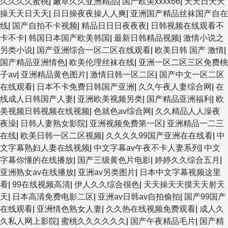
久久久久蜜桃
|
嫩草久久亚洲精品
|
国产欧美xxxx66
|
天天日天天
操天天日天天
|
日日操夜夜操人人爽
|
亚洲国产精品丝袜国产自在
线
|
国产自拍不卡视频
|
精品日日日夜夜夜
|
日韩视频在线观看不
卡不卡
|
韩国日本国产欧美韩国
|
最新日韩精品视频
|
激情小说之
另类小说
|
国产亚洲综合一区二区在线观看
|
欧美日韩 国产 激情
|
国产精品亚洲情色
|
欧美伦理丝袜在线
|
亚洲一区二区三区免费桃
子av
|
亚洲精品黄色图片
|
激情日韩一区二区
|
国产中文一区二区
在线观看
|
日本不卡免费日韩国产亚洲
|
久久午夜人妻综合网
|
在
线成人日韩国产人妻
|
亚洲欧美视频另类
|
国产精品亚洲福利
|
欧
美视频日韩视频在线视频
|
色就色av综合网
|
久久精品人人澡夜
夜澡
|
日韩人妻熟女影院
|
亚洲视频免费第一区
|
亚洲精品一二三
在线
|
欧美日韩一区二区视频
|
久久久久99国产亚洲在在线看
|
中
文字幕熟妇人妻在线视频
|
中文字幕av午夜不卡人妻系列
|
中文
字幕你懂的在线播放
|
国产三级黄色片电影
|
婷婷久久综合五月
|
亚洲熟女av在线播放
|
亚洲av另类图片
|
日本中文字幕视频这里
看
|
99在线视频高清
|
伊人久久综合很色
|
天天操天天摸天天射天
天
|
日本高清免费电影二区
|
亚洲av日韩av自拍偷拍
|
国产99国产
在线观看
|
亚洲情色熟女人妻
|
久久热在线视频免费观看
|
成人久
久私人网上影院
|
蜜桃久久久久久久
|
国产午夜精品毛片
|
国产精