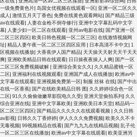
区在线
|
亚洲高清一区av二区三区揉搓
|
亚洲射射av综合网
|
日韩
一级免费黄色片
|
岛国女优视频在线观看一区
|
亚洲一区二区久久
成人
|
激情五月天丁香色
|
免费在线黄色观看网站
|
国产精品三级
av在线观看
|
人妻在金枪不倒寺修行
|
亚洲中文字幕乱码中文字
幕
|
人妻少妇一区二区在线观看
|
亚州av电影在线
|
国产亚洲一区
二区三区四区
|
欧美日韩色视频一区二区三区
|
在线激情视频网
址
|
精品人妻午夜一区二区三区四区应用
|
日本高清不卡中文
|
1
区视频在线播放
|
大香蕉伊人国产精品
|
天天操天天射天天干天天
爽
|
亚洲欧美精品日韩在线观看
|
日日操夜夜操人人爽
|
国产一区
二区三区免费视频破解
|
亚洲综合美女久久
|
久久精品蜜桃一区
二区
|
亚洲福利在线视频观看
|
亚洲国产成人在线播放
|
欧洲av中
文字幕在线观看
|
亚洲视频免费第一区
|
制服 丝袜 在线
|
国产中出
在线一区香蕉
|
国产在线欧美精品日韩 图
|
久久婷婷综合色一区
二区
|
91久久偷偷做嫩草影院电久久受
|
亚洲天堂偷拍系列
|
久久
综合亚洲在线
|
亚洲中文字幕欧美
|
亚洲欧美日本天堂
|
精品码一
区二区三区四区
|
国产精品久久久久久在线观看视频
|
久久日韩
av影视
|
日韩久久丁香婷婷
|
伊人久久久免费视频
|
欧美久久不卡
无毒视频
|
99视频精品在线看
|
国产九九九在线精品视频
|
乱子伦
一区二区三区在线播放
|
欧洲av中文字幕在线观看
|
欧美亚洲另