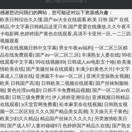
滬ICP備19006485號-1
感谢您访问我们的网站，您可能还对以下资源感兴趣：
欧美日韩综合久久懂,国产av大全在线观看,欧美 日韩 国产 在线
精品,中文字幕日韩精品这里只有,国产爱爱在线播放,久久午夜不
卡电影网,色婷婷国产黄色在线观看,高清不卡亚州一区,一二三四
视频观看
手机在线视频日韩中文字幕
|
男女午夜av福利
|
一区二区三区精
品在线免费观看
|
国产av一区二区三,区
|
丰满熟女人妻在线
|
99在
线观看中文字幕
|
99在线视频99
|
日韩成人av电影五十咯
|
欧美激
情欧美在线
|
国产美腿丝袜在线观看
|
丰满少妇黄色大片
|
中文字
幕成人三级在线
|
亚洲最不卡av一区二区
|
亚洲天堂操熟女视频
|
欧美 日韩国产高清
|
日韩欧美二视频在线观看
|
国产丝袜制服啪
啪
|
黄色伦理av电影
|
日韩不卡免费精品视频
|
国产一区二区av在
线看
|
日韩三级免费黄片
|
伊人婷婷亚洲综合
|
亚洲视频日韩精品
在线观看
|
a天堂官网免费看
|
松本麻里奈在线视频
|
日韩熟女视
频一区二区区别
|
久久久国产精品美女高潮
|
天天操天天干黄色
|
欧美少妇久久精品
|
精品国产丝袜久久久久久
|
另类激情欧美日
韩
|
国产成人97人妻对碰碰97
|
色婷婷国产精品久在线
|
国产熟女