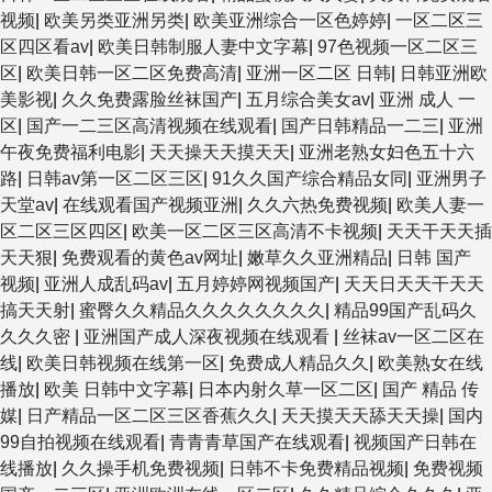
视频
|
欧美另类亚洲另类
|
欧美亚洲综合一区色婷婷
|
一区二区三
区四区看av
|
欧美日韩制服人妻中文字幕
|
97色视频一区二区三
区
|
欧美日韩一区二区免费高清
|
亚洲一区二区 日韩
|
日韩亚洲欧
美影视
|
久久免费露脸丝袜国产
|
五月综合美女av
|
亚洲 成人 一
区
|
国产一二三区高清视频在线观看
|
国产日韩精品一二三
|
亚洲
午夜免费福利电影
|
天天操天天摸天天
|
亚洲老熟女妇色五十六
路
|
日韩av第一区二区三区
|
91久久国产综合精品女同
|
亚洲男子
天堂av
|
在线观看国产视频亚洲
|
久久六热免费视频
|
欧美人妻一
区二区三区四区
|
欧美一区二区三区高清不卡视频
|
天天干天天插
天天狠
|
免费观看的黄色av网址
|
嫩草久久亚洲精品
|
日韩 国产
视频
|
亚洲人成乱码av
|
五月婷婷网视频国产
|
天天日天天干天天
搞天天射
|
蜜臀久久精品久久久久久久久久
|
精品99国产乱码久
久久久密
|
亚洲国产成人深夜视频在线观看
|
丝袜av一区二区在
线
|
欧美日韩视频在线第一区
|
免费成人精品久久
|
欧美熟女在线
播放
|
欧美 日韩中文字幕
|
日本内射久草一区二区
|
国产 精品 传
媒
|
日产精品一区二区三区香蕉久久
|
天天摸天天舔天天操
|
国内
99自拍视频在线观看
|
青青青草国产在线观看
|
视频国产日韩在
线播放
|
久久操手机免费视频
|
日韩不卡免费精品视频
|
免费视频