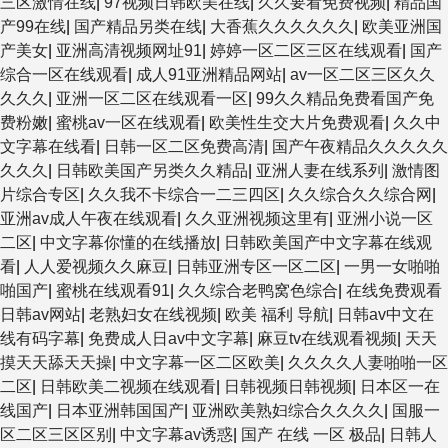
三区激情在线
|
97视频日韩欧美在线
|
久久要看免费视频
|
精品国
产99在线
|
国产精品另类在线
|
大香蕉久久久久久久
|
欧美亚洲国
产美女
|
亚洲高清视频网址91
|
婷婷一区二区三区在线观看
|
国产
综合一区在线观看
|
成人91亚洲精品网站
|
av一区二区三区久久
久久久
|
亚洲一区二区在线观看一区
|
99久久精品免费看国产免
费粉嫩
|
蜜桃av一区在线观看
|
欧美性生交大片免费观看
|
久久中
文字幕在线看
|
日韩一区二区免费高清
|
国产午夜精品久久久久久
久久久
|
日韩欧美国产另类久久精品
|
亚洲人妻在线系列
|
激情图
片综合专区
|
久久我不卡综合一二三四区
|
久久综合久久综合网
|
亚洲av成人午夜在线观看
|
久久亚洲视频这里有
|
亚洲小说一区
二区
|
中文字幕你懂的在线播放
|
日韩欧美国产中文字幕在线观
看
|
人人爱视频久久麻豆
|
日韩亚洲专区一区二区
|
一男一女啪啪
啪国产
|
蜜桃在线观看91
|
久久综合老鸭窝色综合
|
在线免费观看
日韩av网站
|
老熟妇女在线视频
|
欧美 福利 导航
|
日韩av中文在
线有码字幕
|
免费成人日av中文字幕
|
麻豆tv在线观看视频
|
天天
摸天天舔天天操
|
中文字幕一区二区欧美
|
久久久久人妻啪啪一区
二区
|
日韩欧美二视频在线观看
|
日韩视频日韩视频
|
日本区一在
线国产
|
日本亚洲韩国国产
|
亚洲欧美熟妇综合久久久久
|
国服一
区二区三区区别
|
中文字幕av诱惑
|
国产 在线 一区 极品
|
日韩人