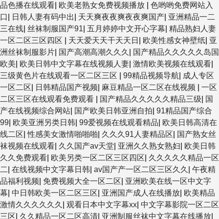
品色播在线观看
|
欧美老熟女免费视频播放
|
色哟哟免费网站入
口
|
日韩人妻有码中出
|
天天爽夜夜爽夜夜爽国产
|
亚洲精品一二
三在线
|
丝袜制服国产91
|
五月婷婷中文开心字幕
|
精品熟妇人妻
一区二区三区四区
|
天天爱天天干天天日
|
欧美性感女神壁纸
|
亚
洲丝袜制服影片
|
国产高潮高潮久久久
|
国产精品久久久久久岛国
欧美
|
欧美日韩中文字幕在线视频人妻
|
激情欧美视频在线观看
|
三级黄色片在线观看一区二区三区
|
99精品视频导航
|
成人专区
一区二区
|
日韩精品国产视频
|
麻豆精品一区二区在线视频
|
一区
二区三区在线观看免费观看
|
国产精品久久久久久精品三级
|
国
产在线视频综合网站
|
国产欧美日韩亚洲自拍
|
91精品国产综合
99
|
欧美亚洲另类日韩
|
99爱视频在线观看精品
|
欧美日韩高清在
线二区
|
性感美女激情啪啪啪
|
久久久91人妻精品区
|
国产熟女丝
袜视频在线观看
|
久久国产av天堂
|
亚洲久久熟女熟妇
|
欧美日韩
久久免费观看
|
欧美另类一区二区三区四区
|
久久久久久精品一区
二
|
在线视频中文字幕日韩
|
av国产产一区二区三区久久
|
午夜精
品福利视频
|
免费视频大全一区二区
|
亚洲欧美在线一区中文字
幕
|
中日韩欧美一区二区三区
|
亚洲国产成人在线播放
|
欧美精品
激情久久久久久久
|
观看日本中文字幕xx
|
中文字幕影院一区二区
三区
|
久久精品一区二区高清
|
亚洲制服丝袜中文字幕在线播放
|