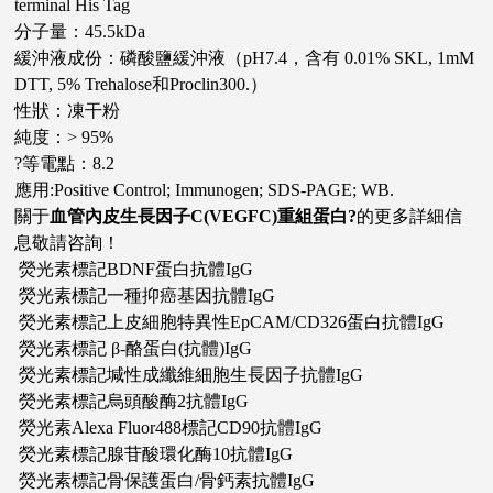
terminal His Tag
分子量：45.5kDa
緩沖液成份：磷酸鹽緩沖液（pH7.4，含有 0.01% SKL, 1mM
DTT, 5% Trehalose和Proclin300.）
性狀：凍干粉
純度：> 95%
?等電點：8.2
應用:Positive Control; Immunogen; SDS-PAGE; WB.
關于
血管內皮生長因子C(VEGFC)重組蛋白
?
的更多詳細信
息敬請咨詢！
熒光素標記BDNF蛋白抗體IgG
熒光素標記一種抑癌基因抗體IgG
熒光素標記上皮細胞特異性EpCAM/CD326蛋白抗體IgG
熒光素標記 β-酪蛋白(抗體)IgG
熒光素標記堿性成纖維細胞生長因子抗體IgG
熒光素標記烏頭酸酶2抗體IgG
熒光素Alexa Fluor488標記CD90抗體IgG
熒光素標記腺苷酸環化酶10抗體IgG
熒光素標記骨保護蛋白/骨鈣素抗體IgG