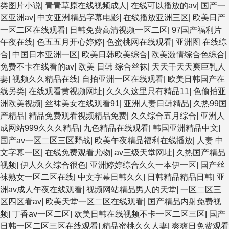
类图片小说
|
青青草原在线视频成人
|
在线可以播放的av
|
国产一
区亚洲av
|
中文亚洲精品字幕电影
|
在线播放亚洲三区
|
欧美日产
一区二区在线观看
|
日韩免费高清视频一区二区
|
97国产福利片
午夜在线
|
色五五月开心婷婷
|
色蜜桃网在线观看
|
亚洲图 在线综
合
|
中国日本亚洲一区
|
欧美日韩欧美综合
|
欧美激情综合色综合
|
免费不卡在线看的av
|
欧美 日韩 综合丝袜
|
天天干天天爽巨乳人
妻
|
视频久久精品在线
|
自拍亚洲一区在线观看
|
欧美日韩国产在
线另类
|
在线观看黄视频网址
|
久久久这里只有精品11
|
色偷拍亚
洲欧美视频
|
丝袜美女在线观看91
|
亚洲人妻日韩精品
|
久热99国
产精品
|
精品免费观看视频精品免费
|
久久综合五月综合
|
亚洲人
成网站999久久久精品
|
九色精品在线观看
|
韩国亚洲精品中文
|
国产av一区二区三区野战
|
欧美午夜精品福利在线播放
|
人妻 中
文字幕一区
|
在线免费观看尤物
|
av三级天堂网址
|
久热国产精品
视频
|
伊人久久综合很色
|
亚洲婷婷综合久久一本伊一区
|
国产丝
袜熟女一区二区在线
|
中文字幕日韩久久
|
日韩精品精品日韩
|
亚
洲av成人午夜在线观看
|
视频网站精品男人的天堂
|
一区二区三
区四区看av
|
欧美天堂一区二区在线观看
|
国产精品内射免费视
频
|
丁香av一区二区
|
欧美日韩在线视频不卡一区二区三区
|
国产
日韩一区二区三区在线观看
|
精品蜜桃久久人妻
|
爽爽日免费观看