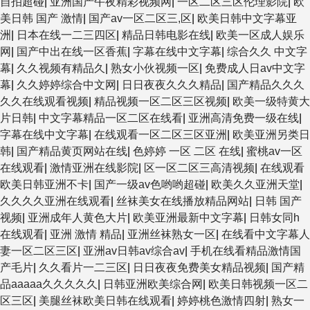
自拍超碰
|
亚洲国产午夜精彩视频网
|
一区二区三区伦理影院
|
欧
美日韩 国产 激情
|
国产av一区二区三,区
|
欧美日韩中文字幕亚
洲
|
日本在线一二三四区
|
精品日韩电影在线
|
欧美一区成人娱乐
网
|
国产中出在线一区香蕉
|
字幕在线中文字幕
|
综合久久 中文字
幕
|
久久视频有精品久
|
熟女小伙视频一区
|
免费成人日av中文字
幕
|
久久婷婷综合中文网
|
日日夜夜久久久精品
|
国产精品久久久
久久在线观看视频
|
精品视频一区二区三区视频
|
欧美一级特黄大
片日韩
|
中文字幕精品一区二区在线看
|
亚洲高清免费一级在线
|
字幕在线中文字幕
|
在线观看一区二区三区亚洲
|
欧美亚洲另类日
韩
|
国产精品黄页网站在线
|
色婷婷 一区 二区 在线
|
蜜桃av一区
在线观看
|
激情亚洲在线影院
|
区一区二区三高清视频
|
在线观看
欧美日韩亚洲不卡
|
国产一级av色哟哟超碰
|
欧美久久亚洲天堂
|
久久久久亚洲在线观看
|
丝袜美女在线播放精品网站
|
日韩 国产
视频
|
亚洲成年人黄色大片
|
欧美亚洲最新中文字幕
|
日韩女同h
在线观看
|
亚洲 激情 精品
|
亚洲丝袜熟女一区
|
在线看中文字幕人
妻一区二区三区
|
亚洲av日韩av综合av
|
手机在线看精品激情国
产毛片
|
久久看片一二三区
|
日日夜夜免费美女精品视频
|
国产精
品aaaaa久久久久久
|
日韩亚洲欧美综合网
|
欧美日韩视频一区二
区三区
|
美腿丝袜欧美日韩在线观看
|
婷婷桃色激情四射
|
熟女一