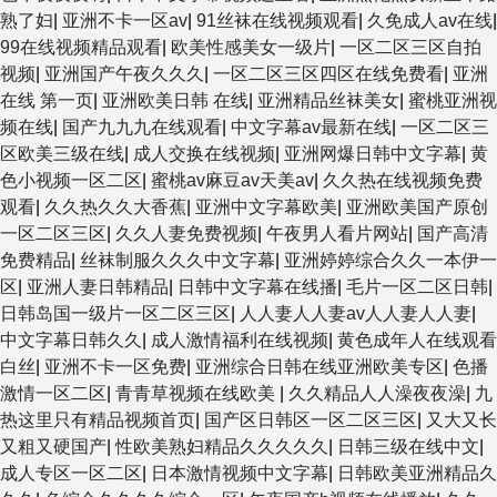
熟了妇
|
亚洲不卡一区av
|
91丝袜在线视频观看
|
久免成人av在线
|
99在线视频精品观看
|
欧美性感美女一级片
|
一区二区三区自拍
视频
|
亚洲国产午夜久久久
|
一区二区三区四区在线免费看
|
亚洲
在线 第一页
|
亚洲欧美日韩 在线
|
亚洲精品丝袜美女
|
蜜桃亚洲视
频在线
|
国产九九九在线观看
|
中文字幕av最新在线
|
一区二区三
区欧美三级在线
|
成人交换在线视频
|
亚洲网爆日韩中文字幕
|
黄
色小视频一区二区
|
蜜桃av麻豆av天美av
|
久久热在线视频免费
观看
|
久久热久久大香蕉
|
亚洲中文字幕欧美
|
亚洲欧美国产原创
一区二区三区
|
久久人妻免费视频
|
午夜男人看片网站
|
国产高清
免费精品
|
丝袜制服久久久中文字幕
|
亚洲婷婷综合久久一本伊一
区
|
亚洲人妻日韩精品
|
日韩中文字幕在线播
|
毛片一区二区日韩
|
日韩岛国一级片一区二区三区
|
人人妻人人妻av人人妻人人妻
|
中文字幕日韩久久
|
成人激情福利在线视频
|
黄色成年人在线观看
白丝
|
亚洲不卡一区免费
|
亚洲综合日韩在线亚洲欧美专区
|
色播
激情一区二区
|
青青草视频在线欧美
|
久久精品人人澡夜夜澡
|
九
热这里只有精品视频首页
|
国产区日韩区一区二区三区
|
又大又长
又粗又硬国产
|
性欧美熟妇精品久久久久久
|
日韩三级在线中文
|
成人专区一区二区
|
日本激情视频中文字幕
|
日韩欧美亚洲精品久