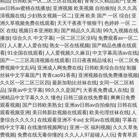
精品
|
日韩欧美一区二区三区在线观看
|
青青久久精品国产
|
亚洲
av日韩av蜜桃在线播放
|
亚洲视频 欧美视频 自拍偷拍
|
久久久高
清视频在线
|
少妇熟女视频一区二
|
亚洲 欧美 国产 一区 综合
|
亚
洲久草视频免费在线观看
|
天天干夜夜干狠狠干
|
色婷婷 一区 二
区 在线
|
视频日本亚洲欧美
|
国产精品久久高清
|
99九九视频在线
播放
|
综合久久 中文字幕
|
一区二区三区没码
|
免费观看av一区二
区
|
人人妻人人爱在线
|
熟女一区在线视频
|
国产精品色播在线观
看
|
91全国在线观看
|
人人爱视频久久麻豆
|
中文字幕高清av在线
|
国产一二三区高清视频在线观看
|
日日夜夜精品域名
|
一区二区免
费视频中文乱码
|
亚洲成人网免费在线
|
日韩欧美综合自拍
|
制服
丝袜中文字幕国产
|
青青cao91香蕉
|
亚洲视频在线免费播放视频
|
久久区一区二区三区四
|
最新加勒比丝袜在线
|
女同一区二区精
品
|
深夜av中文字幕
|
99久久久是国产
|
大香蕉免费成人在线
|
亚
洲精品中文字幕久久久 懂色
|
日韩三级在线免费看
|
爽爽日免费
观看视频
|
国产日韩欧美熟女
|
亚洲av日韩av自拍偷拍
|
日韩在线
观看视频亚洲
|
美日韩新款视频在线观看
|
欧美伦理丝袜在线
|
人
妻综合久久久久
|
在线观看亚洲不卡av
|
女同av在线视频
|
字幕在
线中文字幕
|
在线激情视频网址
|
亚洲一区 福利视频
|
久久久草免
费视频
|
免费在线无毒你懂的
|
久久人人97超碰人人玩
|
青青草原