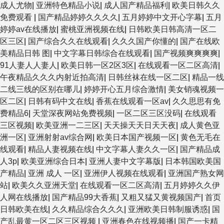
成人尤物
|
亚洲特色精品小说
|
成人国产精品福利
|
欧美日韩久久
免费观看
|
国产精品婷婷久久久久
|
五月婷婷中文开心字幕
|
五月
婷婷av在线播放
|
蜜桃亚洲视频在线
|
日韩欧美日韩高清一区二
区三区
|
国产综合久久在线观看
|
久久久国产你懂的
|
国产在线欧
美精品日韩 图
|
中文字幕日韩综合在线观看
|
国产视频爽爽爽爽
|
91人妻人人妻人
|
欧美日韩一区2区3区
|
在线观看一区二区高清
|
午夜精品久久久内射近拍高清
|
日韩丝袜在线一区二区
|
精品一线
二线三线的区别在哪儿
|
婷婷开心五月综合激情
|
美女销魂视频一
区二区
|
日韩有码中文在线
|
香蕉在线观看一区av
|
久久思思有免
费精品6
|
天堂深夜网站免费视频
|
一区二区三区没码
|
在线观看
三区视频
|
欧美亚洲一二三区
|
天天操天天日天天夜
|
成人黄色亚
洲一区
|
亚洲射射av综合网
|
欧美日本国产视频一区
|
黄色无毛在
线观看
|
精品人妻视频在线
|
中文字幕人妻久久一区
|
国产精品成
人3p
|
欧美亚洲综合日本
|
亚洲人妻中文字幕版
|
日本韩国欧美国
产精品
|
亚洲 成人 一区
|
亚洲伊人视频在线观看
|
亚洲国产熟女网
站
|
欧美久久亚洲天堂
|
在线观看一区二区高清
|
五月婷婷久久伊
人网在线播放
|
国产精品99大香蕉
|
又粗又猛又黄视频国产
|
首页
日韩欧美在线
|
久久精品综合久久久
|
亚洲欧美日韩制服诱惑
|
国
产乱最黄一区二区三区视频
|
亚洲春色在线视频播
|
国产一卡精