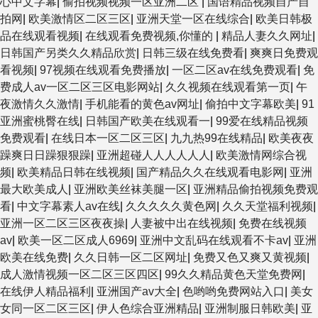
心中文字幕
|
偷拍视频视频一区亚洲二区
|
国语精品视频自产自
拍网
|
欧美激情区二区三区
|
亚洲天堂一区在线综合
|
欧美日韩极
品在线观看视频
|
在线观看免费视频,你懂的
|
精品人妻久久网址
|
日韩国产另类久久精品欣赏
|
日韩三级在线免费看
|
爽爽日免费观
看视频
|
97视频在线观看免费播放
|
一区二区av在线免费观看
|
免
费成人av一区二区三区电影网站
|
久久视频在线观看第一页
|
午
夜激情久久激情
|
手机能看的黄色av网址
|
偷拍中文字幕欧美
|
91
亚洲蜜桃臀在线
|
日韩国产欧美在线观看一
|
99爱在线精品视频
免费观看
|
在线日本一区二区三区
|
九九热99在线精品
|
欧美夜夜
躁爽日日躁狠狠躁
|
亚洲超碰人人人人人人
|
欧美激情网综合视
频
|
欧美精品日韩在线视频
|
国产精品久久在线观看电影网
|
亚洲
最大欧美成人
|
亚洲欧美丝袜美腿一区
|
亚洲精品偷拍视频免费观
看
|
中文字幕素人av在线
|
久久久久久黄色网
|
久久天堂福利视频
|
亚洲一区二区三区夜夜操
|
人妻被中出在线视频
|
免费在线视频
av
|
欧美一区二区成人6969
|
亚洲中文乱码在线观看不卡av
|
亚洲
欧美在线免费
|
久久日韩一区二区网址
|
免费又色又爽又黄视频
|
成人激情视频一区二区三区四区
|
99久久精品黄色天堂免费网
|
在线伊人精品福利
|
亚洲国产av大全
|
色哟哟免费网站入口
|
美女
女同一区二区三区
|
伊人色综合亚洲精品
|
亚洲制服日韩欧美
|
亚