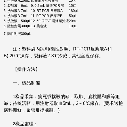
1. 生理鹽水
20mL
8. 吸附柱和收集管
10套
2. 裂解液
6mL
9. 0.2 mL 薄壁PCR 管
15個
3. 洗滌液A
7mL
10. RT-PCR 反應液A
180μL
4. 洗滌液B
7mL
11. RT-PCR 反應液B
50μL
5. 洗脫液
500μL
12. 50 倍TAE 電泳緩沖液
20mL
6. 陰性對照
300μL
13. 染色液
10μL
7. 陽性對照
300μL
注：塑料袋內試劑(陽性對照、RT-PCR反應液A和
B)-20 ℃凍存，裂解液2-8℃冷藏，其他室溫保存。
【操作方法】
一、樣品制備
1樣品采集：病死或撲殺的豬，取肺、扁桃體和腦等組
織；待檢活豬，用注射器取血5mL，2～8℃保存。(要求送檢
病料新鮮，嚴禁反復凍融。)
2樣品處理：