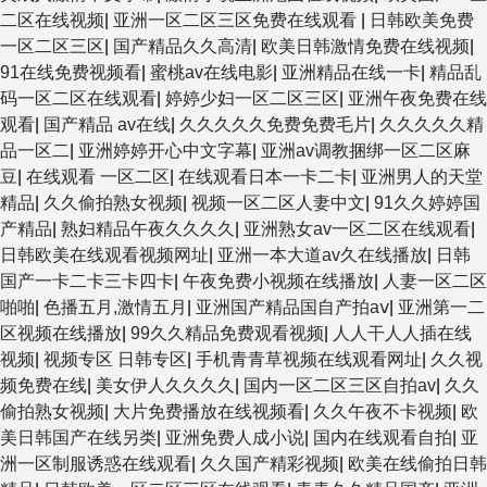
二区在线视频
|
亚洲一区二区三区免费在线观看
|
日韩欧美免费
一区二区三区
|
国产精品久久高清
|
欧美日韩激情免费在线视频
|
91在线免费视频看
|
蜜桃av在线电影
|
亚洲精品在线一卡
|
精品乱
码一区二区在线观看
|
婷婷少妇一区二区三区
|
亚洲午夜免费在线
观看
|
国产精品 av在线
|
久久久久久免费免费毛片
|
久久久久久精
品一区二
|
亚洲婷婷开心中文字幕
|
亚洲av调教捆绑一区二区麻
豆
|
在线观看 一区二区
|
在线观看日本一卡二卡
|
亚洲男人的天堂
精品
|
久久偷拍熟女视频
|
视频一区二区人妻中文
|
91久久婷婷国
产精品
|
熟妇精品午夜久久久久
|
亚洲熟女av一区二区在线观看
|
日韩欧美在线观看视频网址
|
亚洲一本大道av久在线播放
|
日韩
国产一卡二卡三卡四卡
|
午夜免费小视频在线播放
|
人妻一区二区
啪啪
|
色播五月,激情五月
|
亚洲国产精品国自产拍aⅴ
|
亚洲第一二
区视频在线播放
|
99久久精品免费观看视频
|
人人干人人插在线
视频
|
视频专区 日韩专区
|
手机青青草视频在线观看网址
|
久久视
频免费在线
|
美女伊人久久久久
|
国内一区二区三区自拍av
|
久久
偷拍熟女视频
|
大片免费播放在线视频看
|
久久午夜不卡视频
|
欧
美日韩国产在线另类
|
亚洲免费人成小说
|
国内在线观看自拍
|
亚
洲一区制服诱惑在线观看
|
久久国产精彩视频
|
欧美在线偷拍日韩