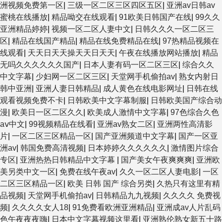
洲视频免费第一区
|
三级一区二区三区四区五区
|
亚洲av日韩av
蜜桃在线播放
|
精品呦交在线观看
|
91欧美日韩国产在线
|
99久久
亚洲精品婷婷
|
视频一区二区人妻中文
|
日韩久久久一区二区三
区
|
精品在线国产精品
|
精品在线免费精品在线
|
97热精品视频在
线观看
|
天天日天天操天天日天天
|
午夜在线播放网站播放
|
精品
无吗久久久久久久国产
|
日本人妻有码一区二区三区
|
综合久久
中文字幕
|
少妇网一区二区三区
|
天堂网手机偷拍av
|
熟女内射日
韩中亚洲
|
亚洲人妻日韩精品
|
成人黄色在线电影网址
|
日韩在线
观看视频免费不卡
|
日韩欧美中文字幕制服
|
日韩欧美国产综合动
漫
|
欧美日一区二区久久
|
欧美成人激情中文字幕
|
97色综合久色
aⅴ中文
|
99视频精品在线看
|
亚洲av熟女二区
|
亚洲两性高清影
片
|
一区二区三区精品一区
|
国产亚洲频道中文字幕
|
国产一区亚
洲av
|
韩国免费高清视频
|
日本婷婷久久久久久久
|
激情图片综合
专区
|
亚洲热热日韩精品中文字幕
|
国产美女午夜爽爽爽
|
亚洲欧
美另类中文一区
|
免费在线午夜av
|
久久一区二区人妻电影
|
一区
二区三区精品一区
|
欧美 日韩 国产 综合另类
|
久热只有这里有精
品视频
|
天堂网手机偷拍av
|
日韩精品九九视频
|
久久久久 免费视
频
|
久久久久女人18
|
91免费看欧洲亚洲精品
|
亚洲成av人片乱码
色午夜夜夜嗨
|
日本中文字幕视频这里看
|
亚洲熟伦熟女新五十路