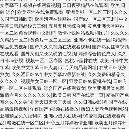
文字幕不卡视频在线观看视频
|
日日夜夜精品在线观看
|
欧美 日
韩 综合
|
欧美亚洲在线免费观看
|
亚洲美脚一区二区三区
|
久久久
久国产日韩欧美
|
欧美污污在线网站
|
国产av一区二区三,区
|
中文
字幕日韩精品经典三级
|
五月五月天综合网
|
黄色亚洲天堂网站
|
一区二区免费视频中文乱码
|
激情小说网站视频和图片
|
久久久久
久精品一区二
|
黄色片一区二区三区
|
亚洲不卡在线一区
|
狠狠热
精品免费视频
|
国产久久久视频在线观看视频
|
国产熟女丝袜视频
在线观看
|
国外又粗又长又硬的性视频
|
婷婷综合情色成人
|
久久
日韩av影视
|
视频一区二区专区
|
蜜桃av丝袜在线
|
欧美 日韩中文
字幕
|
欧美中文字幕日韩人妻
|
五月天精品新网址
|
在线日韩欧美
熟女
|
久久涩日韩av°
|
中文字幕av最新在线
|
久久免费99精品久
久久久久
|
视频美女日韩一区二区
|
亚欧日韩av蜜桃在线
|
日韩专
区一区二区在线观看
|
综合国产在线观看女
|
欧美亚洲另类色图
|
激情六月久久久久久久久
|
欧美日韩国产在线第一页
|
精品国产免
费久久久久尖叫
|
天天日天天干天操
|
久久日韩av影视
|
国产在线
高清激情视频
|
午夜国产h视频在线播放
|
熟妇人妻老色视频网站
|
亚洲精品久久福利院
|
亚洲av成人在线网
|
99爱视频在线观看精
品
|
粉嫩在线一区二区
|
开心五月婷婷激情亚洲
|
欧美五月婷婷开