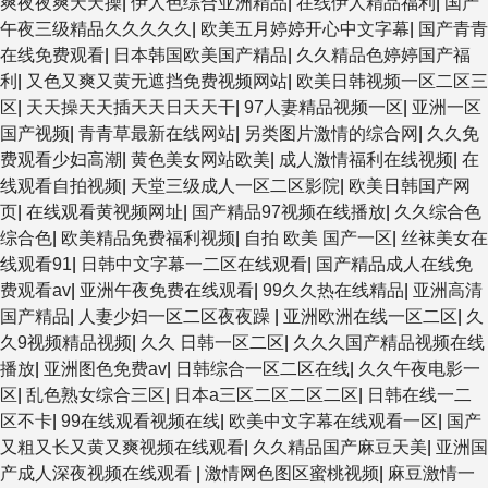
爽夜夜爽天天操
|
伊人色综合亚洲精品
|
在线伊人精品福利
|
国产
午夜三级精品久久久久久
|
欧美五月婷婷开心中文字幕
|
国产青青
在线免费观看
|
日本韩国欧美国产精品
|
久久精品色婷婷国产福
利
|
又色又爽又黄无遮挡免费视频网站
|
欧美日韩视频一区二区三
区
|
天天操天天插天天日天天干
|
97人妻精品视频一区
|
亚洲一区
国产视频
|
青青草最新在线网站
|
另类图片激情的综合网
|
久久免
费观看少妇高潮
|
黄色美女网站欧美
|
成人激情福利在线视频
|
在
线观看自拍视频
|
天堂三级成人一区二区影院
|
欧美日韩国产网
页
|
在线观看黄视频网址
|
国产精品97视频在线播放
|
久久综合色
综合色
|
欧美精品免费福利视频
|
自拍 欧美 国产一区
|
丝袜美女在
线观看91
|
日韩中文字幕一二区在线观看
|
国产精品成人在线免
费观看av
|
亚洲午夜免费在线观看
|
99久久热在线精品
|
亚洲高清
国产精品
|
人妻少妇一区二区夜夜躁
|
亚洲欧洲在线一区二区
|
久
久9视频精品视频
|
久久 日韩一区二区
|
久久久国产精品视频在线
播放
|
亚洲图色免费av
|
日韩综合一区二区在线
|
久久午夜电影一
区
|
乱色熟女综合三区
|
日本a三区二区二区二区
|
日韩在线一二
区不卡
|
99在线观看视频在线
|
欧美中文字幕在线观看一区
|
国产
又粗又长又黄又爽视频在线观看
|
久久精品国产麻豆天美
|
亚洲国
产成人深夜视频在线观看
|
激情网色图区蜜桃视频
|
麻豆激情一