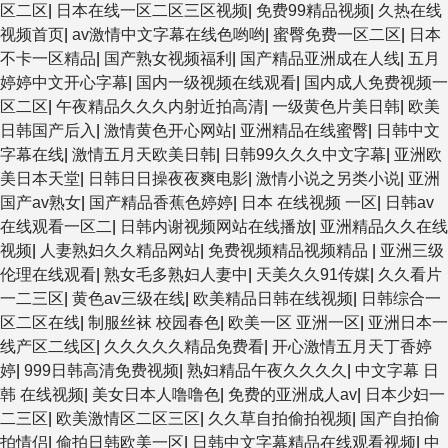
区二区
|
日本在线一区二区三区视频
|
免费99精品视频
|
久热在线
视频首页
|
av激情中文字幕在线色哟哟
|
蜜臀免费一区二区
|
日本
不卡一区精品
|
国产熟女视频福利
|
国产精品亚洲成在人线
|
五月
婷婷中文开心字幕
|
国内一级视频在线观看
|
国内成人免费视频一
区二区
|
午夜精品久久久内射近拍高清
|
一级黄色片美日韩
|
欧美
日韩国产后入
|
激情黄色开心网站
|
亚洲精品在线蜜臀
|
日韩中文
字幕在线
|
激情五月天欧美日韩
|
日韩99久久久中文字幕
|
亚洲欧
美日本天堂
|
日韩日日操夜夜爽电影
|
激情小说之另类小说
|
亚洲
国产av熟女
|
国产精品香蕉色婷婷
|
日本 在线视频 一区
|
日韩av
在线观看一区二
|
日韩内谢视频网站在线播放
|
亚洲精品久久在线
视频
|
人妻熟妇久久精品网站
|
免费视频精品视频精品
|
亚洲三级
伦理在线观看
|
熟女毛多熟妇人妻中
|
天美久久91传媒
|
久久看片
一二三区
|
黄色av三级在线
|
欧美精品日韩在线视频
|
日韩综合一
区二区在线
|
制服丝袜 校园春色
|
欧美一区 亚洲一区
|
亚洲日本一
线产区二线区
|
久久久久久精品免费看
|
开心激情五月天丁香婷
婷
|
999日韩高清免费视频
|
熟妇精品午夜久久久久
|
中文字幕 日
韩 在线视频
|
美女日本人噜噜色
|
免费的亚洲成人av
|
日本少妇一
二三区
|
欧美激情区二区三区
|
久久草自拍偷拍视频
|
国产自拍偷
拍情侣
|
偷拍日韩欧美一区
|
日韩中文字幕精品在线观看视频
|
中