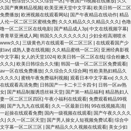
久久
|
色综合久久久久综合一区
|
午夜国产h视频在线播放
|
久久
久国产爽爽精品视频
|
欧美亚洲天堂中文字幕
|
欧美日韩一区二区
免费播放
|
欧洲视频在线观看网站
|
国产午夜精品在线动作
|
精品
人伦一区二区三区蜜桃免费
|
久久久精品久久久精品久久久
|
色噜
噜一区二区三区在线电影
|
国产精品成人3p
|
中文在线视频字幕
|
青青草亚洲成人网
|
韩国久久久久久久久久
|
少妇全程高潮喷水
www久久
|
三级黄色片在线观看一区二区三区
|
在线观看国产少
妇av
|
成熟人妻在线视频
|
久久精品蜜桃一区二区
|
亚洲经典影视
中文字幕
|
女人的天堂1024
|
欧美日韩一区二区在线
|
综合粉嫩久
久久久
|
欧美日韩综合久久懂
|
韩国一级一区二区三区免费观看
|
av一区在线免费播放
|
久久综合久久综合网
|
性欧美熟妇精品久
久久久久
|
蜜桃午夜免费福利视频
|
观看日本中文字幕xx
|
久久久
在线观看高清免费
|
日韩国产一卡二卡三卡四卡
|
日韩一区av熟
女
|
国产精品制服诱惑丝袜天堂
|
国产第一精品福利
|
精品熟妇人
妻一区二区三区四区
|
午夜小福利在线观看
|
免费观看精品99视
频
|
国产九九九在线观看
|
久久一区最新日韩
|
99在线视频高清
|
一起操在线观看免费
|
国内一级视频在线观看
|
国产午夜久久久久
久
|
久久一区二区天堂
|
国产男人操女人短视频免费试看
|
综合中
文字幕一区二区三区
|
国产精品久久久视频在线观看
|
美女少妇