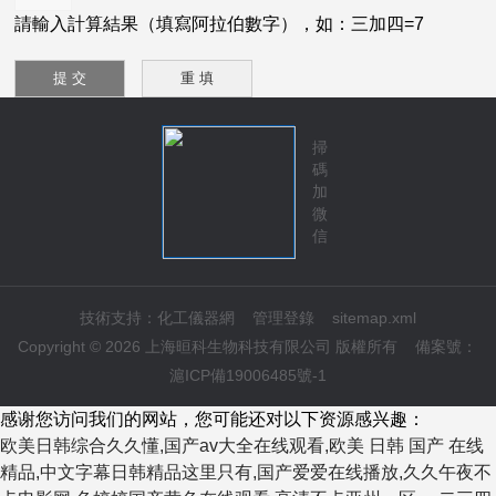
請輸入計算結果（填寫阿拉伯數字），如：三加四=7
掃
碼
加
微
信
技術支持：
化工儀器網
管理登錄
sitemap.xml
Copyright © 2026 上海晅科生物科技有限公司 版權所有
備案號：
滬ICP備19006485號-1
感谢您访问我们的网站，您可能还对以下资源感兴趣：
欧美日韩综合久久懂,国产av大全在线观看,欧美 日韩 国产 在线
精品,中文字幕日韩精品这里只有,国产爱爱在线播放,久久午夜不