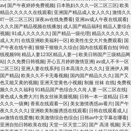
av
|
国产午夜婷婷免费视频
|
日本熟妇久久久一区二区三区
|
欧美
精品久久久久久在线观看
|
亚洲国产精品成人女人久久
|
激情久久
吖一区二区三区
|
深夜av在线免费看
|
亚洲av成人午夜在线观看
|
久久久国产精品视频在线播放
|
成人国产精品福利
|
精品人妻综合
视频
|
91成人久久久久久
|
国产精品一级伦理
|
精品久久久久久久
成人大片
|
在线亚洲欧美福利一区
|
欧美性生交大片免费观看
|
国
产午夜在线午夜
|
狠狠干狠狠久久综合
|
国内在线观看自拍
|
99在
线视频99
|
精品人妻123区精品人妻一
|
欧美日韩国产三级精品网
站
|
久久免费日韩视频
|
开心五月婷婷激情亚洲
|
av成人不卡一区
二区三区
|
亚洲人妻在线系列
|
日本高清久久久久久
|
亚洲伊人网
国产精品
|
欧美久久不卡无毒视频
|
国内国产精品久久久
|
国产又
色又能又黄的视频
|
亚洲天堂黄色小视频
|
制服 丝袜 在线
|
免费视
频久久久久福利
|
91精品国产色综合久久8
|
人妻 一区二区在线
|
黄色成人免费大片
|
熟女丝袜美腿视频
|
日韩一本一道精品
|
日本
久久久一级爽
|
香蕉在线观看一区
|
美女激情诱惑av看片
|
国产午
夜久久久久久
|
亚洲欧美制服诱惑在线观看
|
日韩在线观看成人
|
av激情在线爱撸
|
欧美激情综合色综合
|
日韩av中文字幕在哪看
|
亚洲自拍日韩欧美在线
|
天堂一区天堂二区
|
国产 高清 视频
|
天天