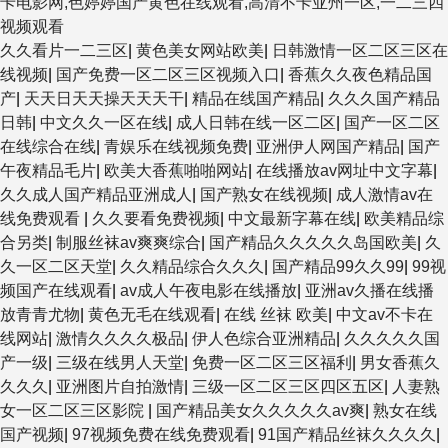
卡电影网,色婷婷国产黄色在线观看,高清不卡亚州一区,一二三四
视频观看
久久看片一二三区
|
黄色美女网站欧美
|
日韩激情一区二区三区在
线视频
|
国产免费一区二区三区视频入口
|
香蕉久久夜色精品国
产
|
天天日天天操天天天干
|
精品在线国产精品
|
久久久国产精品
日韩
|
中文久久一区在线
|
成人日韩在线一区二区
|
国产一区二区
在线综合在线
|
青娱乐在线视频免费
|
亚洲伊人网国产精品
|
国产
午夜精品毛片
|
欧美大香蕉啪啪网站
|
在线播放av网址中文字幕
|
久久成人国产精品亚洲成人
|
国产熟女在线视频
|
成人激情av在
线免费观看
|
久久要看免费视频
|
中文最新字幕在线
|
欧美精品综
合另类
|
制服丝袜av爽爽综合
|
国产精品久久久久久岛国欧美
|
久
久一区二区天堂
|
久久精品综合久久久
|
国产精品99久久99
|
99视
频国产在线观看
|
av成人午夜电影在线播放
|
亚洲av久播在线播
放青青尤物
|
黄色无毛在线观看
|
在线 丝袜 欧美
|
中文av不卡在
线网站
|
激情久久久久极品
|
伊人色综合亚洲精品
|
久久久久久国
产一级
|
三级在线男人天堂
|
免费一区二区三区福利
|
男女香蕉久
久久久
|
亚洲图片自拍激情
|
三级一区二区三区四区五区
|
人妻熟
女一区二区三区影院
|
国产精品美女久久久久久av爽
|
熟女在线
国产视频
|
97视频免费在线免费观看
|
91国产精品丝袜久久久久
|