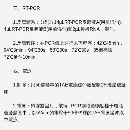
三、RT-PCR
1.反應體系：分別取14µLRT-PCR反應液A(用前混勻)、
4µLRT-PCR反應液B(用前混勻)和2µL模板RNA，混勻。
2.反應程序：在PCR儀上運行以下程序：42℃45min，
94℃3min；94℃30s、53℃30s、72℃30s，35個循環；
72℃延伸10min。
四、電泳
1.制膠：用50倍稀釋的TAE電泳緩沖液配制1%瓊脂糖凝
膠。
2.電泳：待膠凝固后，取5µLPCR擴增產物點樣于瓊脂
糖凝膠孔中，以5V/cm的電壓于50倍稀釋的TAE電泳緩沖液
中電泳。