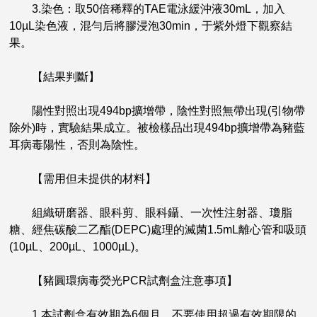
3.染色：取50倍稀釋的TAE電泳緩沖液30mL，加入
10µL染色液，混勻后將膠浸泡30min，于紫外燈下觀察結
果。
【結果判斷】
陽性對照出現494bp擴增帶，陰性對照無帶出現(引物帶
除外)時，實驗結果成立。被檢樣品出現494bp擴增帶為豬藍
耳病毒陽性，否則為陰性。
【需用但未提供的材料】
組織研磨器、眼科剪、眼科鑷、一次性注射器、瓊脂
糖、經焦碳酸二乙酯(DEPC)處理的滅菌1.5mL離心管和吸頭
(10µL、200µL、1000µL)。
【豬圓環病毒熒光PCR試劑盒注意事項】
1.本試劑盒有效期為6個月，不要使用超過有效期限的