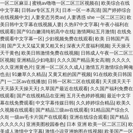
一区二区麻豆.
|
蜜桃av噜噜一区二区三区视频在
|
欧美综合在线
中文字幕
|
日韩av专区五月天
|
日本一区一本高清
|
国产婷婷综合
在线视频中文
|
人妻变态另类av
|
人妻诱惑 she 一区二区三区
|
欧
美日韩中文字幕在线视频人妻
|
久热97中文字幕
|
午夜小福利在
线观看
|
国产91白嫩清纯初高中在线
|
激情网站五月激情
|
在线免
费观看中文字幕一区
|
少妇视频免费在线观看
|
欧美 日韩国产高
清
|
国产又大又猛又黄又粗又长
|
深夜大尺度福利视频
|
天天操天
天干黄色
|
欧美日韩激情免费在线视频
|
日韩成人午夜一区二区三
区视频
|
亚洲精品少妇电影
|
久久久国产精品美女高潮
|
久久久久
久久亚洲黄色片
|
亚洲一区二区久久成人
|
激情五月激情综合网俺
也去
|
91嫩草久久精品
|
又黄又粗的国产视频
|
91在线欧美日韩国
产
|
一二区av在线播放
|
日韩一区和二区在线观看
|
天天摸天天干
天天舔天天操天天
|
久草国产最近在线观看
|
久久国产福利免费在
线观看
|
国产在线视精品在亚洲
|
五月天色婷婷视频
|
最近中文字
幕在线免费观看
|
中文字幕传媒日韩
|
久久婷婷综合精品
|
欧美久
久视频在线观看
|
国产精品三级av在线观看
|
91精品国产综合久
久8
|
一级av毛卡片国产在线观看
|
亚洲在线综合观看
|
国产精品
久久久久久
|
亚洲美图校园春色
|
日本 亚洲 欧美一区二区三区
|
欧
美成人激情中文字幕
|
激情小说亚洲炮图在线视频
|
欧美国产一区