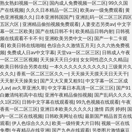
熟女熟妇视频一区二区
|
国内成人免费视频一区二区
|
99久久国
产在线视频
|
久久久日本精品一区二区
|
欧美av一级免费观看
|
黄
色亚洲视频久久
|
日本亚洲韩国国产
|
亚洲乱码一区二区三区四区
五区六区
|
亚洲精品偷拍视频免费观看
|
人妻变态另类av
|
中文字
幕一区二区欧美
|
国产在线日韩不卡
|
欧美精品日韩内射
|
日韩视
频在线观看不卡不卡
|
亚洲欧美另类中文一区
|
国产一卡二卡观
看
|
欧美日韩在线啪啪
|
色综合久久激情五月天
|
久久六热免费视
频
|
免费成人日av中文字幕
|
天堂va一区二区三区
|
日韩成人午夜
一区二区三区视频
|
天天操天天日少妇
|
女女同性恋久久久精品
|
欧美日韩综合另类在线
|
一本久久久久久久久久久久
|
三级黄片久
久久久
|
香蕉一区二区三区久久一
|
天天操天天摸天天日天天干
|
天天射天天操美女
|
国产又大又黄又粗91
|
中文字幕一区二区成
人av
|
av久草亚洲久草
|
中文字幕日本高清一区二区三区
|
国产91
白嫩清纯初高中在线
|
亚洲午夜精品偷拍视频
|
国产乱码久久久久
久1区2区
|
日韩中文字幕在线观看视
|
99九色视频在线观看
|
午夜
香蕉一区二区三区
|
亚洲日本欧美久久久久久
|
激情 四房 婷婷
|
国
内一区二区在线视频
|
日韩欧美网址在线
|
最新国产精品首页在线
观看
|
伊人色综合久久久
|
欧美一级特黄大片日韩
|
视频一区在线
免费
|
午夜精品在线亚洲
|
国产九色在线观看
|
另类图片激情麻豆