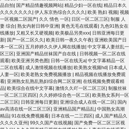
品自拍
|
国产精品情趣视频网站
|
精品少妇一区在线
|
精品日本久
久久久久久久久
|
伊人东京热综合久久久久
|
欧美 熟妇 视频
|
视频
一区视频二区国产
|
久久 情色 一区
|
日区一区二区三区
|
制服 人
妻 综合
|
熟女内射日韩中亚洲
|
黄色无毛在线观看
|
九色91熟女在
线播放
|
又粗又长又硬视频
|
欧美极品另类xxx
|
日韩亚洲每日更
新
|
国产一区二区久久
|
欧美日韩一夜久久午夜
|
亚洲欧美国产日
本一区二区
|
五月婷婷久久伊人网在线播放
|
中文字幕人妻丝乱一
区三区
|
亚洲国产精品丝袜国产自在线
|
日韩视频一区二区在线
观看
|
欧美亚洲另类色图
|
日韩一区在线无a
|
中文字幕精品一区
二区在线看
|
成人激情视频在线播放
|
欧美熟女视频hd
|
日本成人
人妻一区
|
欧美老熟女免费视频播放
|
精品视频在线播放免费观
看
|
亚洲熟女乱熟乱熟妇综合网二区亚洲
|
在线视频免费观看精
品
|
欧美综合在线中文字幕
|
激情久久吖一区二区三区
|
制服丝袜
一区二区三区四区
|
久久婷婷综合色一区二区
|
欧美熟女系列一区
二区三区
|
日韩亚洲每日更新
|
亚洲综合成人在线一区二区
|
国内
av高清在线一区二区三区
|
亚洲精品国产精品乱
|
中国熟女高潮
精品
|
91在线免费视频看
|
日本在线一二三四区
|
成人国产精品久
久久久久亚州
|
99久久国产在线视频
|
国产免费一区二区三区视